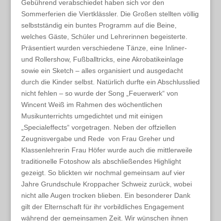
Gebührend verabschiedet haben sich vor den
Sommerferien die Viertklässler. Die Großen stellten völlig
selbstständig ein buntes Programm auf die Beine,
welches Gäste, Schüler und Lehrerinnen begeisterte.
Präsentiert wurden verschiedene Tänze, eine Inliner-
und Rollershow, Fußballtricks, eine Akrobatikeinlage
sowie ein Sketch – alles organisiert und ausgedacht
durch die Kinder selbst. Natürlich durfte ein Abschlusslied
nicht fehlen – so wurde der Song „Feuerwerk“ von
Wincent Weiß im Rahmen des wöchentlichen
Musikunterrichts umgedichtet und mit einigen
„Specialeffects“ vorgetragen. Neben der offziellen
Zeugnisvergabe und Rede von Frau Greher und
Klassenlehrerin Frau Höfer wurde auch die mittlerweile
traditionelle Fotoshow als abschließendes Highlight
gezeigt. So blickten wir nochmal gemeinsam auf vier
Jahre Grundschule Kroppacher Schweiz zurück, wobei
nicht alle Augen trocken blieben. Ein besonderer Dank
gilt der Elternschaft für ihr vorbildliches Engagement
während der gemeinsamen Zeit. Wir wünschen ihnen